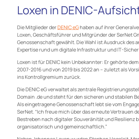
Loxen in DENIC-Aufsich
Die Mitglieder der
DENIC eG
haben auf ihrer Generalve
Loxen, Geschäftsführer und Mitgründer der SerNet Gm
Genossenschaft gewählt. Die Wahl ist Ausdruck des a
Expertise rund um digitale Infrastruktur und IT-Sicher
Loxen ist für DENIC kein Unbekannter: Er gehörte dem
2007-2016 und von 2019 bis 2022 an – zuletzt als Vors
ins Kontrollgremium zurück.
Die DENIC eG verwaltet als zentrale Registrierungsste
Domain .de und steht für den sicheren und stabilen Be
Als eingetragene Genossenschaft lebt sie vom Engage
SerNet. “Ich freue mich über das erneute Vertrauen de
Bestreben nach digitaler Souveränität und Resilienz b
organisatorisch und gemeinschaftlich.”
Neben Johannes Loxen wurden Stephan Hageleit, Marc