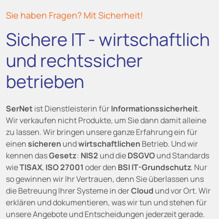
Sie haben Fragen? Mit Sicherheit!
Sichere IT - wirtschaftlich
und rechtssicher
betrieben
SerNet
ist Dienstleisterin für
Informationssicherheit
.
Wir verkaufen nicht Produkte, um Sie dann damit alleine
zu lassen. Wir bringen unsere ganze Erfahrung ein für
einen
sicheren
und
wirtschaftlichen
Betrieb. Und wir
kennen das
Gesetz
:
NIS2
und die
DSGVO
und Standards
wie
TISAX
,
ISO 27001
oder den
BSI IT-Grundschutz
. Nur
so gewinnen wir Ihr Vertrauen, denn Sie überlassen uns
die Betreuung Ihrer Systeme in der
Cloud
und vor Ort. Wir
erklären und dokumentieren, was wir tun und stehen für
unsere Angebote und Entscheidungen jederzeit gerade.