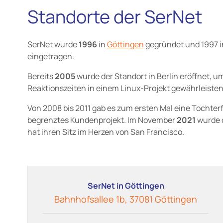
Standorte der SerNet
SerNet wurde
1996
in
Göttingen
gegründet und 1997 in
eingetragen.
Bereits
2005
wurde der Standort in Berlin eröffnet, u
Reaktionszeiten in einem Linux-Projekt gewährleiste
Von 2008 bis 2011 gab es zum ersten Mal eine Tochterfir
begrenztes Kundenprojekt. Im November
2021
wurde 
hat ihren Sitz im Herzen von San Francisco.
SerNet in Göttingen
Bahnhofsallee 1b, 37081 Göttingen