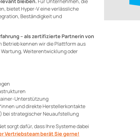
elevant bleiben.
Für Unternehmen, die
, bietet Hyper-V eine verlässliche
egration, Beständigkeit und
fahrung – als zertifizierte Partnerin von
 Betrieb kennen wir die Plattform aus
i Wartung, Weiterentwicklung oder
ngen
astrukturen
tainer-Unterstützung
innen und direkte Herstellerkontakte
) bei strategischer Neuaufstellung
Net sorgt dafür, dass Ihre Systeme dabei
r Vertriebsteam berät Sie gerne!