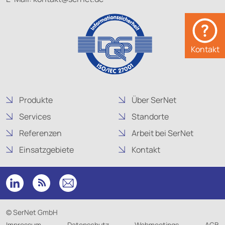
Kontakt
Produkte
Über SerNet
Services
Standorte
Referenzen
Arbeit bei SerNet
Einsatzgebiete
Kontakt
© SerNet GmbH
Impressum
Datenschutz
Webmeetings
AGB