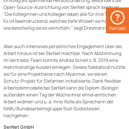
Einstieg als spannende Herausforderung. Besonders die
Open-Source-Ausrichtung von SerNet sprach beide an.
"Die Kolleginnen und Kollegen leben alle für ihre Themen.
Es ist beeindruckend, welches tiefe Wissen sie haben und
wie bereitwillig sie es vermitteln," sagt Dreymann.
Kontakt
Aber auch intensives persönliches Engagement über die
Arbeit hinaus ist bei SerNet machbar. Nach Abstimmung
im Vertriebs-Team konnte Andrea Schell z. B. 2019 eine
mehrmonatige Auszeit einlegen: Dieses Sabbatical nutzte
sie für eine Projektreise nach Myanmar, wo sie ein
Schutz-Projekt für Elefanten initialisierte. Dank flexibler
Arbeitszeitmodelle bei SerNet kann die Diplom-Biologin
außerdem einen Tag der Woche ihrer ehrenamtlichen
Arbeit widmen und u. a. ihrer Rolle als Sprecherin der
NABU Bundesarbeitsgruppe Süd-Südostasien
nachgehen.
SerNet GmbH