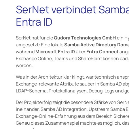
SerNet verbindet Samba
Entra ID
SerNet hat für die
Qudora Technologies GmbH
ein Hy
umgesetzt: Eine lokale
Samba Active Directory Dom
während
Microsoft Entra ID
über
Entra Connect
ange
Exchange Online, Teams und SharePoint können dadu
werden.
Was in der Architektur klar klingt, war technisch ans
Exchange-relevante Attribute sauber in Samba AD ab
LDAP-Schema, Protokollanalysen, Debug-Logs und ge
Der Projekterfolg zeigt die besondere Stärke von Ser
ineinander. Samba AD Integration, Upstream Samba E
Exchange-Online-Erfahrung aus dem Bereich Sichere
Genau dieses Zusammenspiel machte es möglich, das 