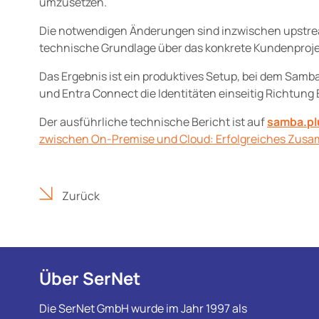
umzusetzen.
Die notwendigen Änderungen sind inzwischen upstrea
technische Grundlage über das konkrete Kundenproje
Das Ergebnis ist ein produktives Setup, bei dem Samb
und Entra Connect die Identitäten einseitig Richtung 
Der ausführliche technische Bericht ist auf
samba.pl
zwischen On-Premise und Cloud: Erfolgreiches Zusa
Zurück
Über SerNet
Die SerNet GmbH wurde im Jahr 1997 als